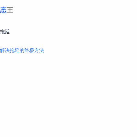
跳
至
内
容
拖延
解决拖延的终极方法