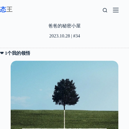
跳
至
内
容
爸爸的秘密小屋
2023.10.28 | #34
❤
1个我的领悟