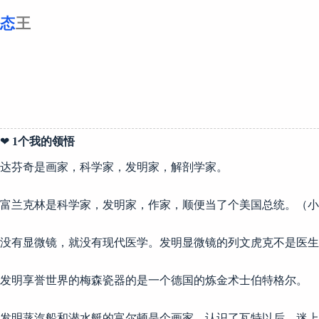
跳
至
内
容
❤
1个我的领悟
达芬奇是画家，科学家，发明家，解剖学家。
富兰克林是科学家，发明家，作家，顺便当了个美国总统。（小
没有显微镜，就没有现代医学。发明显微镜的列文虎克不是医生
发明享誉世界的梅森瓷器的是一个德国的炼金术士伯特格尔。
发明蒸汽船和潜水艇的富尔顿是个画家，认识了瓦特以后，迷上