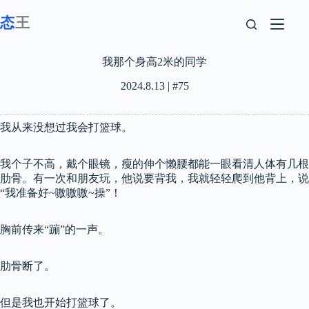
跳
至
内
容
我那个身高2米的同学
2024.8.13 | #75
我从来没想过我会打篮球。
我个子不高，戴个眼镜，瘦的伸个懒腰都能一眼看清人体有几根
肋骨。有一次和朋友玩，他说要背我，我就轻轻爬到他背上，说
“我准备好~嗷嗷嗷~操”！
胸前传来“蹦”的一声。
肋骨断了。
但是我也开始打篮球了。