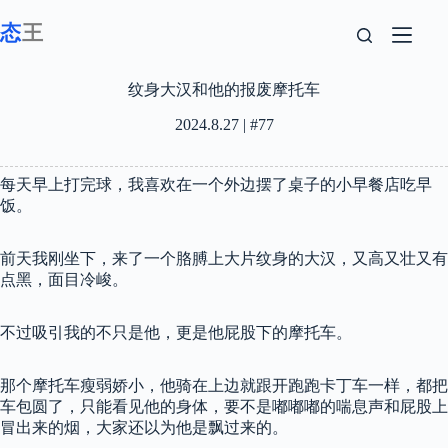
跳
至
内
容
纹身大汉和他的报废摩托车
2024.8.27 | #77
每天早上打完球，我喜欢在一个外边摆了桌子的小早餐店吃早
饭。
前天我刚坐下，来了一个胳膊上大片纹身的大汉，又高又壮又有
点黑，面目冷峻。
不过吸引我的不只是他，更是他屁股下的摩托车。
那个摩托车瘦弱娇小，他骑在上边就跟开跑跑卡丁车一样，都把
车包圆了，只能看见他的身体，要不是嘟嘟嘟的喘息声和屁股上
冒出来的烟，大家还以为他是飘过来的。