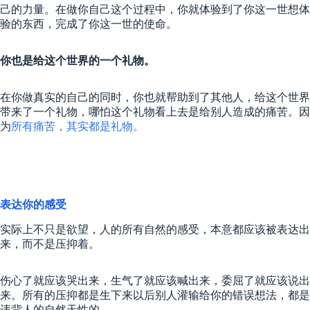
己的力量。在做你自己这个过程中，你就体验到了你这一世想体
验的东西，完成了你这一世的使命。
你也是给这个世界的一个礼物。
在你做真实的自己的同时，你也就帮助到了其他人，给这个世界
带来了一个礼物，哪怕这个礼物看上去是给别人造成的痛苦。因
为
所有痛苦，其实都是礼物。
表达你的感受
实际上不只是欲望，人的所有自然的感受，本意都应该被表达出
来，而不是压抑着。
伤心了就应该哭出来，生气了就应该喊出来，委屈了就应该说出
来。所有的压抑都是生下来以后别人灌输给你的错误想法，都是
违背人的自然天性的。