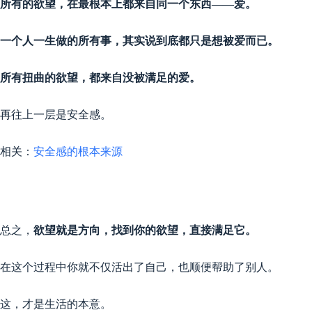
所有的欲望，在最根本上都来自同一个东西——爱。
一个人一生做的所有事，其实说到底都只是想被爱而已。
所有扭曲的欲望，都来自没被满足的爱。
再往上一层是安全感。
相关：
安全感的根本来源
总之，
欲望就是方向，找到你的欲望，直接满足它。
在这个过程中你就不仅活出了自己，也顺便帮助了别人。
这，才是生活的本意。