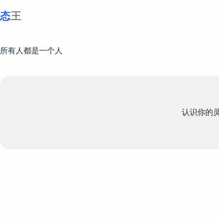
跳
至
内
容
所有人都是一个人
认识你的