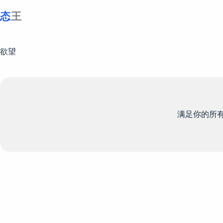
跳
至
内
容
欲望
满足你的所