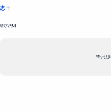
跳
至
内
容
请求法则
请求法