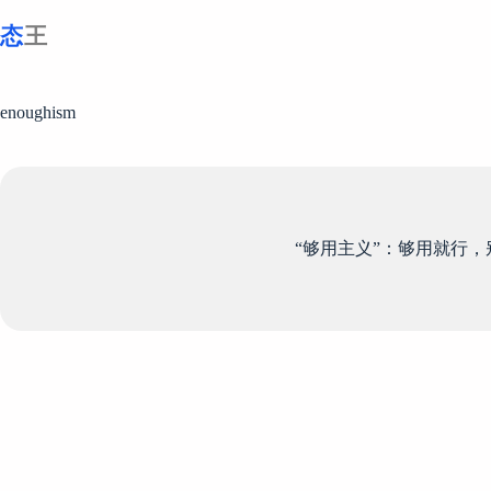
跳
至
内
容
enoughism
“够用主义”：够用就行