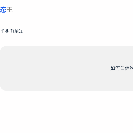
跳
至
内
容
平和而坚定
如何自信