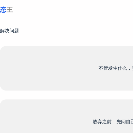
跳
至
内
容
解决问题
不管发生什么，
放弃之前，先问自