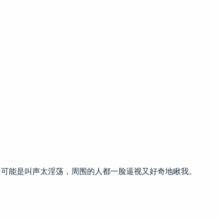
叫。可能是叫声太淫荡，周围的人都一脸逼视又好奇地瞅我。